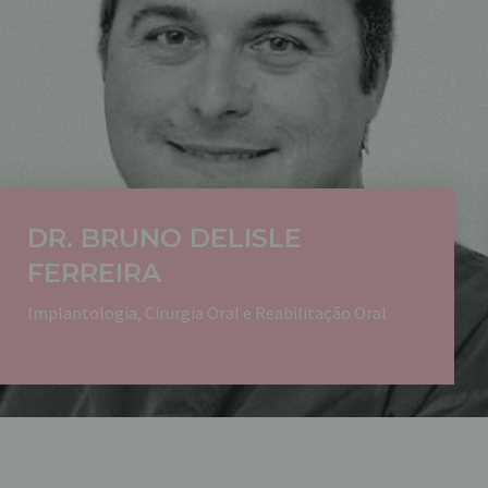
DR. BRUNO DELISLE
FERREIRA
Implantologia, Cirurgia Oral e Reabilitação Oral