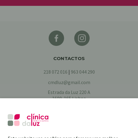
CONTACTOS
218 072 016
|
963 044 290
cmdluz@gmail.com
Estrada da Luz 220 A
1600-165 Lisboa
HORÁRIO
2ª feira a 6ª feira, 8h30 - 20h30