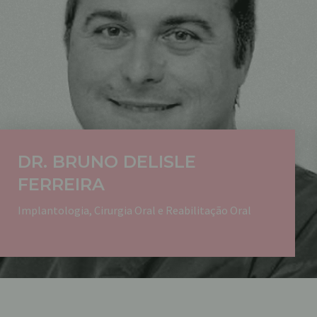
DR. BRUNO DELISLE
FERREIRA
Implantologia, Cirurgia Oral e Reabilitação Oral