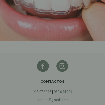
CONTACTOS
218 072 016
|
963 044 290
cmdluz@gmail.com